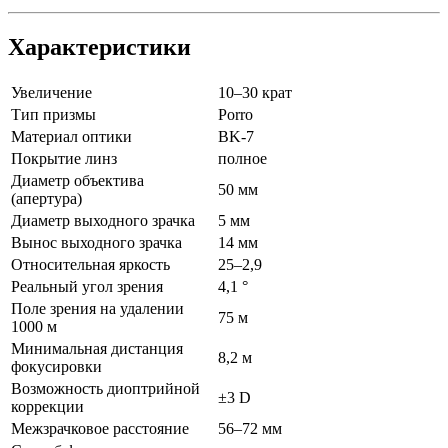
Характеристики
Увеличение
10–30 крат
Тип призмы
Porro
Материал оптики
BK-7
Покрытие линз
полное
Диаметр объектива
50 мм
(апертура)
Диаметр выходного зрачка
5 мм
Вынос выходного зрачка
14 мм
Относительная яркость
25–2,9
Реальный угол зрения
4,1 °
Поле зрения на удалении
75 м
1000 м
Минимальная дистанция
8,2 м
фокусировки
Возможность диоптрийной
±3 D
коррекции
Межзрачковое расстояние
56–72 мм