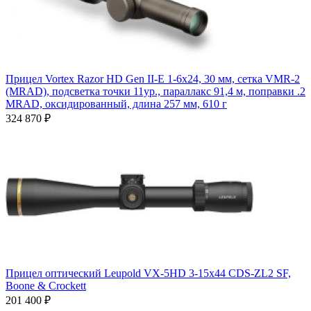
Прицел Vortex Razor HD Gen II-E 1-6x24, 30 мм, сетка VMR-2
(MRAD), подсветка точки 11ур., параллакс 91,4 м, поправки .2
MRAD, оксидированный, длина 257 мм, 610 г
324 870 ₽
Прицел оптический Leupold VX-5HD 3-15x44 CDS-ZL2 SF,
Boone & Crockett
201 400 ₽