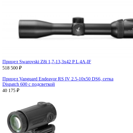
Прицел Swarovski Z8i 1,7-13,3x42 P L 4A-IF
518 500 ₽
Прицел Vanguard Endeavor RS IV 2.5-10x50 DS6, сетка
Dispatch 600 с подсветкой
40 175 ₽