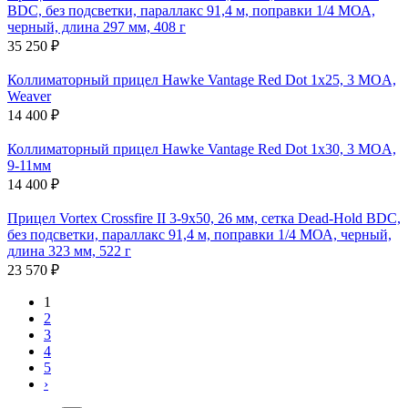
BDC, без подсветки, параллакс 91,4 м, поправки 1/4 МОА,
черный, длина 297 мм, 408 г
35 250 ₽
Коллиматорный прицел Hawke Vantage Red Dot 1x25, 3 MOA,
Weaver
14 400 ₽
Коллиматорный прицел Hawke Vantage Red Dot 1x30, 3 MOA,
9-11мм
14 400 ₽
Прицел Vortex Crossfire II 3-9x50, 26 мм, сетка Dead-Hold BDC,
без подсветки, параллакс 91,4 м, поправки 1/4 МОА, черный,
длина 323 мм, 522 г
23 570 ₽
1
2
3
4
5
›