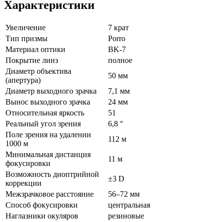
Характеристики
Увеличение
7 крат
Тип призмы
Porro
Материал оптики
BK-7
Покрытие линз
полное
Диаметр объектива
50 мм
(апертура)
Диаметр выходного зрачка
7,1 мм
Вынос выходного зрачка
24 мм
Относительная яркость
51
Реальный угол зрения
6,8 °
Поле зрения на удалении
112 м
1000 м
Минимальная дистанция
11 м
фокусировки
Возможность диоптрийной
±3 D
коррекции
Межзрачковое расстояние
56–72 мм
Способ фокусировки
центральная
Наглазники окуляров
резиновые