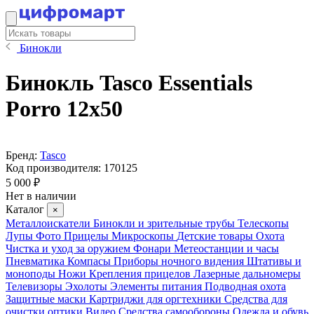
Бинокли
Бинокль Tasco Essentials
Porro 12x50
Бренд:
Tasco
Код производителя:
170125
5 000 ₽
Нет в наличии
Каталог
×
Металлоискатели
Бинокли и зрительные трубы
Телескопы
Лупы
Фото
Прицелы
Микроскопы
Детские товары
Охота
Чистка и уход за оружием
Фонари
Метеостанции и часы
Пневматика
Компасы
Приборы ночного видения
Штативы и
моноподы
Ножи
Крепления прицелов
Лазерные дальномеры
Телевизоры
Эхолоты
Элементы питания
Подводная охота
Защитные маски
Картриджи для оргтехники
Средства для
очистки оптики
Видео
Средства самообороны
Одежда и обувь