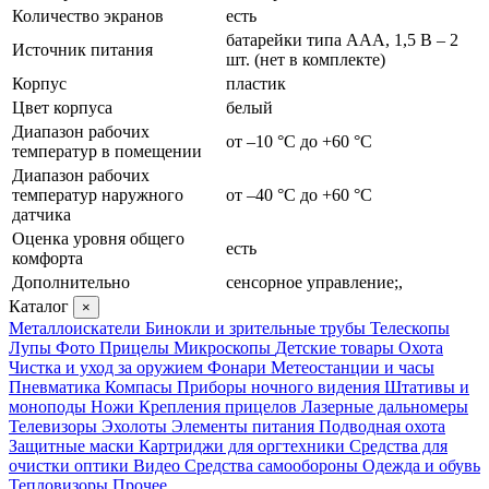
Количество экранов
есть
батарейки типа ААА, 1,5 В – 2
Источник питания
шт. (нет в комплекте)
Корпус
пластик
Цвет корпуса
белый
Диапазон рабочих
от –10 °C до +60 °C
температур в помещении
Диапазон рабочих
температур наружного
от –40 °C до +60 °C
датчика
Оценка уровня общего
есть
комфорта
Дополнительно
сенсорное управление;,
Каталог
×
Металлоискатели
Бинокли и зрительные трубы
Телескопы
Лупы
Фото
Прицелы
Микроскопы
Детские товары
Охота
Чистка и уход за оружием
Фонари
Метеостанции и часы
Пневматика
Компасы
Приборы ночного видения
Штативы и
моноподы
Ножи
Крепления прицелов
Лазерные дальномеры
Телевизоры
Эхолоты
Элементы питания
Подводная охота
Защитные маски
Картриджи для оргтехники
Средства для
очистки оптики
Видео
Средства самообороны
Одежда и обувь
Тепловизоры
Прочее