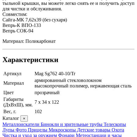
тыльной крышки, вы можете легко снять ее и получить доступ
для чистки и обслуживания.
Совместим:
Сайга-МК 7,62х39 (без сухаря)
Вепрь-К ВПО-133
Вепрь СОК-94
Материал: Поликарбонат
Характеристики
Артикул
Mag Sg762 40-10/Tr
армированный стекловолокном
Материал
высокопрочный полимер, нержавеющая сталь
Цвет
прозрачный
Габариты
7 х 34 х 122
(ДхВхШ), мм.
Вес, г.
102
Каталог
×
Металлоискатели
Бинокли и зрительные трубы
Телескопы
Лупы
Фото
Прицелы
Микроскопы
Детские товары
Охота
Чистка и уход за оружием
Фонари
Метеостанции и часы