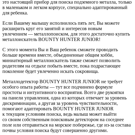
это настоящий прибор для поиска подземного металла, только
в маленьком и легком корпусе, специально адаптированный
для ребенка.
Если Вашему малышу исполнилось пять лет, Вы можете
расширить круг его занятий и интересов новым
увлечением — металлопоиском, для этого достаточно купить
металлоискатель BOUNTY HUNTER JUNIOR!
С этого момента Вы и Ваш ребенок сможете проводить
больше времени вместе, объединенные общим хобби,
миниатюрный металлоискатель также сможет позволить
родителям на отдыхе побыть вместе, пока подрастающее
поколение будет увлеченно искать сокровища.
Металлодетектор BOUNTY HUNTER JUNIOR не требует
особого опыта работы — тут все подчинено формуле
простоты и интуитивного восприятия. Всего две рукоятки
на панели управления, одна из которых отвечает за уровень
дискриминации, а другая за уровень чувствительности,
помогают адаптировать BOUNTY HUNTER JUNIOR
к текущим условиям поиска, ведь малыш может выйти
со своим собственным поисковым детектором на соседнее
поле или отправиться на морское побережье, где из-за состава
почвы условия поиска будут совершенно другими.