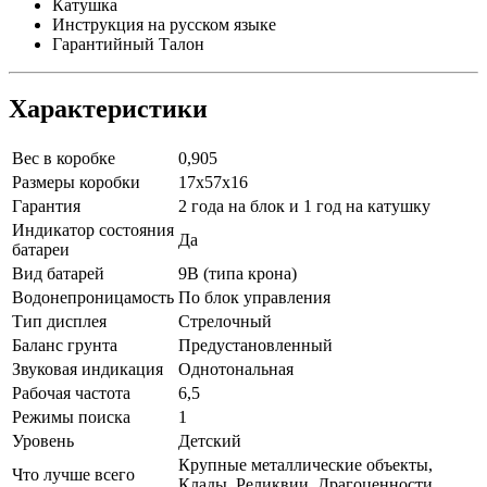
Катушка
Инструкция на русском языке
Гарантийный Талон
Характеристики
Вес в коробке
0,905
Размеры коробки
17x57x16
Гарантия
2 года на блок и 1 год на катушку
Индикатор состояния
Да
батареи
Вид батарей
9В (типа крона)
Водонепроницамость
По блок управления
Тип дисплея
Стрелочный
Баланс грунта
Предустановленный
Звуковая индикация
Однотональная
Рабочая частота
6,5
Режимы поиска
1
Уровень
Детский
Крупные металлические объекты,
Что лучше всего
Клады, Реликвии, Драгоценности,