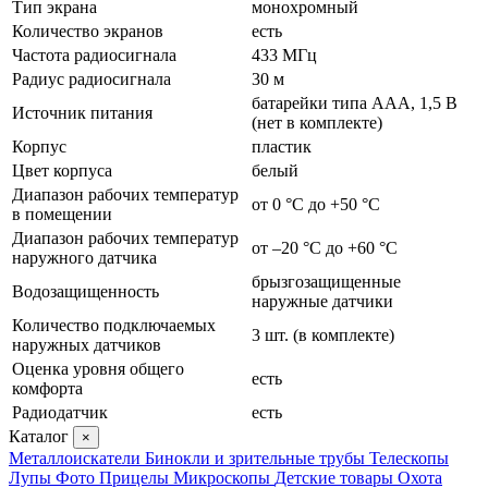
Тип экрана
монохромный
Количество экранов
есть
Частота радиосигнала
433 МГц
Радиус радиосигнала
30 м
батарейки типа ААА, 1,5 В
Источник питания
(нет в комплекте)
Корпус
пластик
Цвет корпуса
белый
Диапазон рабочих температур
от 0 °C до +50 °C
в помещении
Диапазон рабочих температур
от –20 °C до +60 °C
наружного датчика
брызгозащищенные
Водозащищенность
наружные датчики
Количество подключаемых
3 шт. (в комплекте)
наружных датчиков
Оценка уровня общего
есть
комфорта
Радиодатчик
есть
Каталог
×
Металлоискатели
Бинокли и зрительные трубы
Телескопы
Лупы
Фото
Прицелы
Микроскопы
Детские товары
Охота