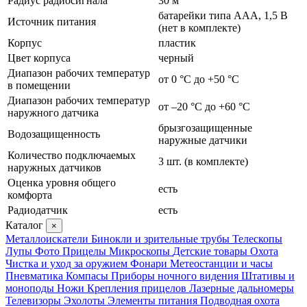
Радиус радиосигнала
30 м
батарейки типа ААА, 1,5 В
Источник питания
(нет в комплекте)
Корпус
пластик
Цвет корпуса
черный
Диапазон рабочих температур
от 0 °C до +50 °C
в помещении
Диапазон рабочих температур
от –20 °C до +60 °C
наружного датчика
брызгозащищенные
Водозащищенность
наружные датчики
Количество подключаемых
3 шт. (в комплекте)
наружных датчиков
Оценка уровня общего
есть
комфорта
Радиодатчик
есть
Каталог
×
Металлоискатели
Бинокли и зрительные трубы
Телескопы
Лупы
Фото
Прицелы
Микроскопы
Детские товары
Охота
Чистка и уход за оружием
Фонари
Метеостанции и часы
Пневматика
Компасы
Приборы ночного видения
Штативы и
моноподы
Ножи
Крепления прицелов
Лазерные дальномеры
Телевизоры
Эхолоты
Элементы питания
Подводная охота