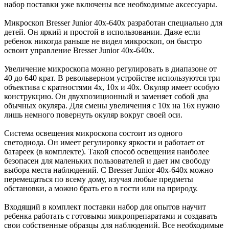
набор поставки уже включены все необходимые аксессуары.
Микроскоп Bresser Junior 40x-640x разработан специально для
детей. Он яркий и простой в использовании. Даже если
ребенок никогда раньше не видел микроскоп, он быстро
освоит управление Bresser Junior 40x-640x.
Увеличение микроскопа можно регулировать в диапазоне от
40 до 640 крат. В револьверном устройстве используются три
объектива с кратностями 4х, 10х и 40х. Окуляр имеет особую
конструкцию. Он двухпозиционный и заменяет собой два
обычных окуляра. Для смены увеличения с 10х на 16х нужно
лишь немного повернуть окуляр вокруг своей оси.
Система освещения микроскопа состоит из одного
светодиода. Он имеет регулировку яркости и работает от
батареек (в комплекте). Такой способ освещения наиболее
безопасен для маленьких пользователей и дает им свободу
выбора места наблюдений. С Bresser Junior 40x-640x можно
перемещаться по всему дому, изучая любые предметы
обстановки, а можно брать его в гости или на природу.
Входящий в комплект поставки набор для опытов научит
ребенка работать с готовыми микропрепаратами и создавать
свои собственные образцы для наблюдений. Все необходимые