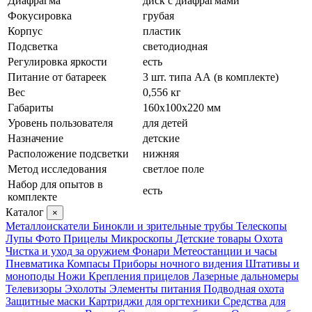
Диафрагма
диск с диафрагмами
Фокусировка
грубая
Корпус
пластик
Подсветка
светодиодная
Регулировка яркости
есть
Питание от батареек
3 шт. типа АА (в комплекте)
Вес
0,556 кг
Габариты
160х100х220 мм
Уровень пользователя
для детей
Назначение
детские
Расположение подсветки
нижняя
Метод исследования
светлое поле
Набор для опытов в
есть
комплекте
Каталог
×
Металлоискатели
Бинокли и зрительные трубы
Телескопы
Лупы
Фото
Прицелы
Микроскопы
Детские товары
Охота
Чистка и уход за оружием
Фонари
Метеостанции и часы
Пневматика
Компасы
Приборы ночного видения
Штативы и
моноподы
Ножи
Крепления прицелов
Лазерные дальномеры
Телевизоры
Эхолоты
Элементы питания
Подводная охота
Защитные маски
Картриджи для оргтехники
Средства для