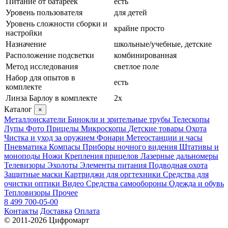
Питание от батареек
есть
Уровень пользователя
для детей
Уровень сложности сборки и
крайне просто
настройки
Назначение
школьные/учебные, детские
Расположение подсветки
комбинированная
Метод исследования
светлое поле
Набор для опытов в
есть
комплекте
Линза Барлоу в комплекте
2x
Каталог
×
Металлоискатели
Бинокли и зрительные трубы
Телескопы
Лупы
Фото
Прицелы
Микроскопы
Детские товары
Охота
Чистка и уход за оружием
Фонари
Метеостанции и часы
Пневматика
Компасы
Приборы ночного видения
Штативы и
моноподы
Ножи
Крепления прицелов
Лазерные дальномеры
Телевизоры
Эхолоты
Элементы питания
Подводная охота
Защитные маски
Картриджи для оргтехники
Средства для
очистки оптики
Видео
Средства самообороны
Одежда и обувь
Тепловизоры
Прочее
8 499 700-05-00
Контакты
Доставка
Оплата
© 2011-2026 Цифромарт