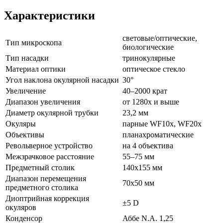
Характеристики
световые/оптические,
Тип микроскопа
биологические
Тип насадки
тринокулярные
Материал оптики
оптическое стекло
Угол наклона окулярной насадки
30°
Увеличение
40–2000 крат
Диапазон увеличения
от 1280х и выше
Диаметр окулярной трубки
23,2 мм
Окуляры
парные WF10х, WF20х
Объективы
планахроматические
Револьверное устройство
на 4 объектива
Межзрачковое расстояние
55–75 мм
Предметный столик
140х155 мм
Диапазон перемещения
70x50 мм
предметного столика
Диоптрийная коррекция
±5 D
окуляров
Конденсор
Аббе N.A. 1,25