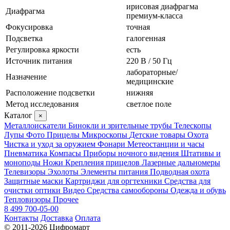
ирисовая диафрагма
Диафрагма
премиум-класса
Фокусировка
точная
Подсветка
галогенная
Регулировка яркости
есть
Источник питания
220 В / 50 Гц
лабораторные/
Назначение
медицинские
Расположение подсветки
нижняя
Метод исследования
светлое поле
Каталог
×
Металлоискатели
Бинокли и зрительные трубы
Телескопы
Лупы
Фото
Прицелы
Микроскопы
Детские товары
Охота
Чистка и уход за оружием
Фонари
Метеостанции и часы
Пневматика
Компасы
Приборы ночного видения
Штативы и
моноподы
Ножи
Крепления прицелов
Лазерные дальномеры
Телевизоры
Эхолоты
Элементы питания
Подводная охота
Защитные маски
Картриджи для оргтехники
Средства для
очистки оптики
Видео
Средства самообороны
Одежда и обувь
Тепловизоры
Прочее
8 499 700-05-00
Контакты
Доставка
Оплата
© 2011-2026 Цифромарт