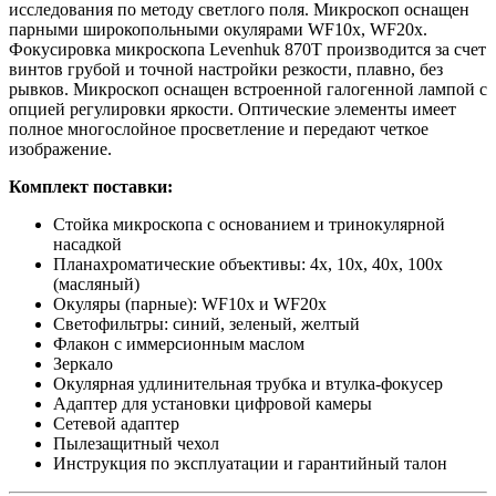
исследования по методу светлого поля. Микроскоп оснащен
парными широкопольными окулярами WF10х, WF20х.
Фокусировка микроскопа Levenhuk 870Т производится за счет
винтов грубой и точной настройки резкости, плавно, без
рывков. Микроскоп оснащен встроенной галогенной лампой с
опцией регулировки яркости. Оптические элементы имеет
полное многослойное просветление и передают четкое
изображение.
Комплект поставки:
Стойка микроскопа с основанием и тринокулярной
насадкой
Планахроматические объективы: 4x, 10x, 40x, 100x
(масляный)
Окуляры (парные): WF10х и WF20х
Светофильтры: синий, зеленый, желтый
Флакон с иммерсионным маслом
Зеркало
Окулярная удлинительная трубка и втулка-фокусер
Адаптер для установки цифровой камеры
Сетевой адаптер
Пылезащитный чехол
Инструкция по эксплуатации и гарантийный талон