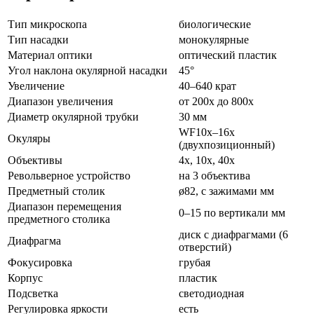
Тип микроскопа
биологические
Тип насадки
монокулярные
Материал оптики
оптический пластик
Угол наклона окулярной насадки
45°
Увеличение
40–640 крат
Диапазон увеличения
от 200х до 800х
Диаметр окулярной трубки
30 мм
WF10x–16x
Окуляры
(двухпозиционный)
Объективы
4x, 10x, 40x
Револьверное устройство
на 3 объектива
Предметный столик
ø82, с зажимами мм
Диапазон перемещения
0–15 по вертикали мм
предметного столика
диск с диафрагмами (6
Диафрагма
отверстий)
Фокусировка
грубая
Корпус
пластик
Подсветка
светодиодная
Регулировка яркости
есть