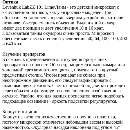
Оптика
Levenhuk LabZZ 101 Lime\Лайм - это детский микроскоп с
качественной оптикой, как у «взрослых» моделей. Три
объектива установлены в револьверном устройстве, которое
позволяет быстро сменить объектив. Выдвижной окуляр
имеет две позиции и дает увеличения 10 и 16 крат.
Пользоваться таким окуляром очень просто. Микроскоп
обеспечивает шесть степеней увеличения: 40, 64, 100, 160, 400
и 640 крат.
Изучение препаратов
Эта модель предназначена для изучения прозрачных
препаратов на просвет. Образец, например крыло комара или
тоненький срез комнатного цветка, помещают на круглый
предметный столик. Чтобы препарат не сбился при
неосторожном движении, его следует зафиксировать с
помощью двух зажимов. Свет от нижней подсветки проходит
через образец и формирует его увеличенное изображение в
окуляре. Удобно, что для разных препаратов легко подобрать
подходящее освещение - яркость подсветки регулируется.
Корпус и питание
Корпус изготовлен из качественного прочного пластика,
поэтому микроскоп отличается небольшим весом и высокой
надежностью. Окулярная насадка наклонена под углом 45° -