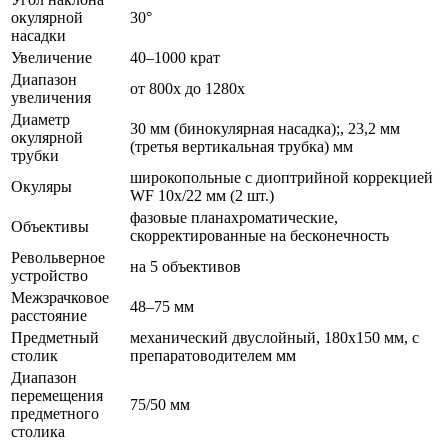
окулярной
30°
насадки
Увеличение
40–1000 крат
Диапазон
от 800х до 1280х
увеличения
Диаметр
30 мм (бинокулярная насадка);, 23,2 мм
окулярной
(третья вертикальная трубка) мм
трубки
широкопольные с диоптрийной коррекцией
Окуляры
WF 10х/22 мм (2 шт.)
фазовые планахроматические,
Объективы
скорректированные на бесконечность
Револьверное
на 5 объективов
устройство
Межзрачковое
48–75 мм
расстояние
Предметный
механический двуслойный, 180х150 мм, с
столик
препаратоводителем мм
Диапазон
перемещения
75/50 мм
предметного
столика