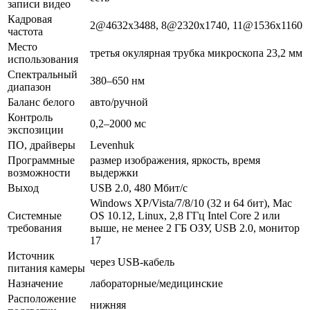
записи видео
Кадровая
2@4632x3488, 8@2320x1740, 11@1536x1160
частота
Место
третья окулярная трубка микроскопа 23,2 мм
использования
Спектральный
380–650 нм
диапазон
Баланс белого
авто/ручной
Контроль
0,2–2000 мс
экспозиции
ПО, драйверы
Levenhuk
Программные
размер изображения, яркость, время
возможности
выдержки
Выход
USB 2.0, 480 Мбит/с
Windows XP/Vista/7/8/10 (32 и 64 бит), Mac
Системные
OS 10.12, Linux, 2,8 ГГц Intel Core 2 или
требования
выше, не менее 2 ГБ ОЗУ, USB 2.0, монитор
17
Источник
через USB-кабель
питания камеры
Назначение
лабораторные/медицинские
Расположение
нижняя