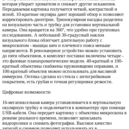
которая убирает хроматизм и снижает другие искажения.
Передаваемая картинка получается четкой, контрастной и
ясной. 10-кратные окуляры дают хороший обзор и позволяют
корректировать диоптрии. Тринокулярная насадка разделена
на визуальную часть и трубку для установки вертикальной
камеры. Она вращается на 360°, что удобно при групповых
исследованиях. А небольшой 30-градусный наклон
визуального блока облегчает длительную работу с
микроскопом - мышцы шеи и плечевого пояса меньше
напрягаются. В револьверное устройство можно установить
до пяти объективов, в комплект поставки включены четыре -
это фазовые планахроматические модели. 40-кратный и 100-
кратный объективы снабжены пружинящими оправами, и
100-кратный объектив можно использовать для масляной
иммерсии. Оптика сделана из стекла с антигрибковым
покрытием, есть грубая и точная регулировки резкости.
Цифровые возможности
16-мегапиксельная камера устанавливается в вертикальную
окулярную трубку и подключается к компьютеру при помощи
USB-кабеля. Она передает картинку с объектива микроскопа в
режиме реального времени, позволяет записывать
видеоролики и снимать фотографии. Высокое качество
записей и снимков позволяет использовать их в