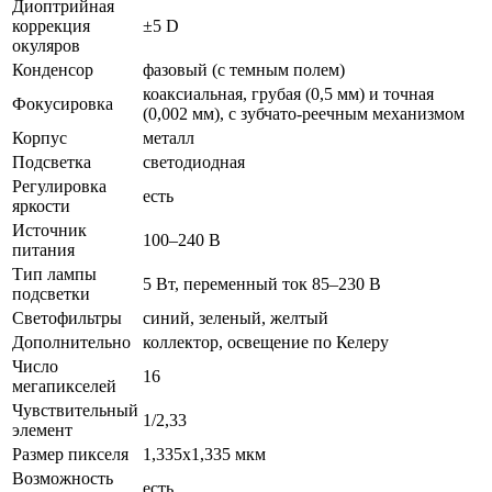
Диоптрийная
коррекция
±5 D
окуляров
Конденсор
фазовый (с темным полем)
коаксиальная, грубая (0,5 мм) и точная
Фокусировка
(0,002 мм), с зубчато-реечным механизмом
Корпус
металл
Подсветка
светодиодная
Регулировка
есть
яркости
Источник
100–240 В
питания
Тип лампы
5 Вт, переменный ток 85–230 В
подсветки
Светофильтры
синий, зеленый, желтый
Дополнительно
коллектор, освещение по Келеру
Число
16
мегапикселей
Чувствительный
1/2,33
элемент
Размер пикселя
1,335x1,335 мкм
Возможность
есть