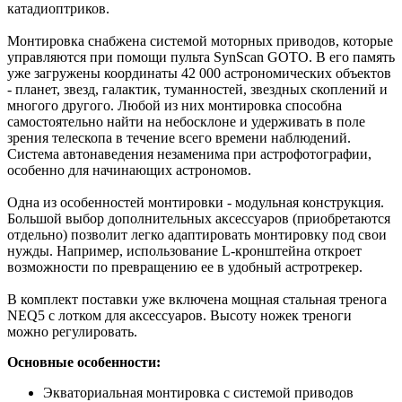
катадиоптриков.
Монтировка снабжена системой моторных приводов, которые
управляются при помощи пульта SynScan GOTO. В его память
уже загружены координаты 42 000 астрономических объектов
- планет, звезд, галактик, туманностей, звездных скоплений и
многого другого. Любой из них монтировка способна
самостоятельно найти на небосклоне и удерживать в поле
зрения телескопа в течение всего времени наблюдений.
Система автонаведения незаменима при астрофотографии,
особенно для начинающих астрономов.
Одна из особенностей монтировки - модульная конструкция.
Большой выбор дополнительных аксессуаров (приобретаются
отдельно) позволит легко адаптировать монтировку под свои
нужды. Например, использование L-кронштейна откроет
возможности по превращению ее в удобный астротрекер.
В комплект поставки уже включена мощная стальная тренога
NEQ5 с лотком для аксессуаров. Высоту ножек треноги
можно регулировать.
Основные особенности:
Экваториальная монтировка с системой приводов