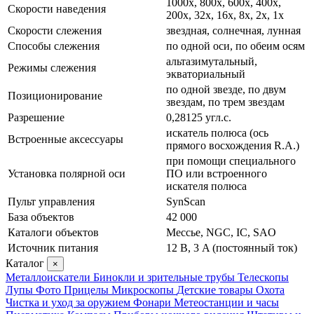
1000x, 800x, 600x, 400x,
Скорости наведения
200x, 32x, 16x, 8x, 2x, 1x
Скорости слежения
звездная, солнечная, лунная
Способы слежения
по одной оси, по обеим осям
альтазимутальный,
Режимы слежения
экваториальный
по одной звезде, по двум
Позиционирование
звездам, по трем звездам
Разрешение
0,28125 угл.с.
искатель полюса (ось
Встроенные аксессуары
прямого восхождения R.A.)
при помощи специального
Установка полярной оси
ПО или встроенного
искателя полюса
Пульт управления
SynScan
База объектов
42 000
Каталоги объектов
Мессье, NGC, IC, SAO
Источник питания
12 В, 3 A (постоянный ток)
Каталог
×
Металлоискатели
Бинокли и зрительные трубы
Телескопы
Лупы
Фото
Прицелы
Микроскопы
Детские товары
Охота
Чистка и уход за оружием
Фонари
Метеостанции и часы