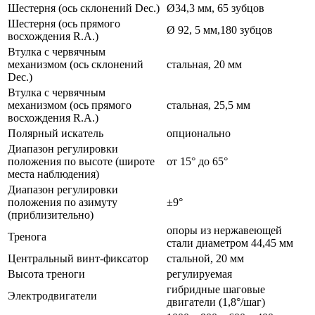
Шестерня (ось склонений Dec.)
Ø34,3 мм, 65 зубцов
Шестерня (ось прямого
Ø 92, 5 мм,180 зубцов
восхождения R.A.)
Втулка с червячным
механизмом (ось склонений
стальная, 20 мм
Dec.)
Втулка с червячным
механизмом (ось прямого
стальная, 25,5 мм
восхождения R.A.)
Полярный искатель
опционально
Диапазон регулировки
положения по высоте (широте
от 15° до 65°
места наблюдения)
Диапазон регулировки
положения по азимуту
±9°
(приблизительно)
опоры из нержавеющей
Тренога
стали диаметром 44,45 мм
Центральный винт-фиксатор
стальной, 20 мм
Высота треноги
регулируемая
гибридные шаговые
Электродвигатели
двигатели (1,8°/шаг)