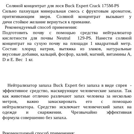
Соляной концентрат для лося Buck Expert Crack 175M-PS
Сильно пахнущая минеральная смесь с фруктовым ароматом,
притягивающим зверя. Соляной концентрат вызывает у
дичи
стойкое желание вернуться к приманке.
Рекомендуемый способ применения:
Подготовить почву с помощью средства нейтрализатор
кислотности для почвы Neutral 129-PS. Нанести соляной
концентрат на сухую почву на площади 1 квадратный метр.
Состав: хлорид натрия, вытяжка из злаков, натуральные
вкусовые добавки, кальций, фосфор, калий, магний, витамины А,
D и E. Вес 1 кг.
Нейтрализатор запаха Buck Expert без запаха в виде спрея -
эффективное средство, маскирующее человеческие запахи. Так
как животные отлично различают запах человека за несколько
метров, важно замаскировать его с помощью
нейтрализатора. Средство
исключает человеческий запах на
одежде и снаряжении
. Чрезвычайно эффективная
формула совершенно без запаха.
Рекомендуемый способ применения: