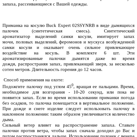
запаха, рассеивающиеся с Вашей одежды.
Приманка на косулю Buck Expert 02SSYNRB в виде дымящихся
палочек (синтетическая смесь). Синтетический
ароматизатор выделений самки косули,
имитирует запах
мочи, половых выделений, феромонов и мускуса возбужденной
самки косули и оказывает очень сильное привлекающее
воздействие на косуль.
В комплекте 6 шт. Эти
ароматизированные палочки дымятся даже во время
дождя, распространяя запах, привлекающий зверя, за несколько
сотен метров. Длительность горения
до 12 часов.
Способ применения на охоте:
0
Подожгите палочку
под углом 45
,
вращая ее пальцами. Время,
необходимое для возгорания -
10-20 секунд
, или пока не
появится запах. Если во время использовании приманки погода
без осадков, то палочка помещается в вертикальное положение.
При дожде и снеге изделие следует использовать
палочку в
наклонном положении:
таким образом увеличивается количество
дыма.
Сильный ветер влияет на распространение запаха. Ставьте
палочки против ветра, чтобы запах сначала доходил до Вас и
потом распространялся дальше. Использование палочек с вечера