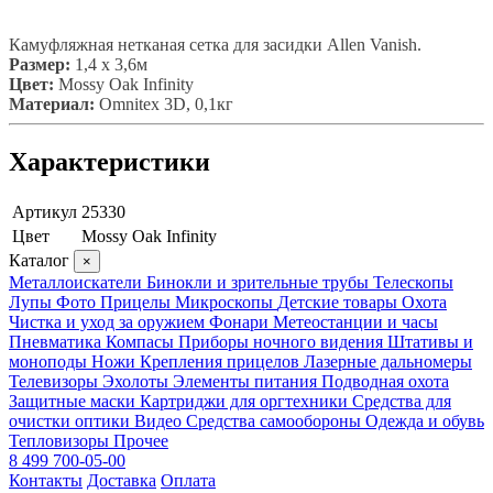
Камуфляжная нетканая сетка для засидки Allen Vanish.
Размер:
1,4 х 3,6м
Цвет:
Mossy Oak Infinity
Материал:
Omnitex 3D, 0,1кг
Характеристики
Артикул
25330
Цвет
Mossy Oak Infinity
Каталог
×
Металлоискатели
Бинокли и зрительные трубы
Телескопы
Лупы
Фото
Прицелы
Микроскопы
Детские товары
Охота
Чистка и уход за оружием
Фонари
Метеостанции и часы
Пневматика
Компасы
Приборы ночного видения
Штативы и
моноподы
Ножи
Крепления прицелов
Лазерные дальномеры
Телевизоры
Эхолоты
Элементы питания
Подводная охота
Защитные маски
Картриджи для оргтехники
Средства для
очистки оптики
Видео
Средства самообороны
Одежда и обувь
Тепловизоры
Прочее
8 499 700-05-00
Контакты
Доставка
Оплата