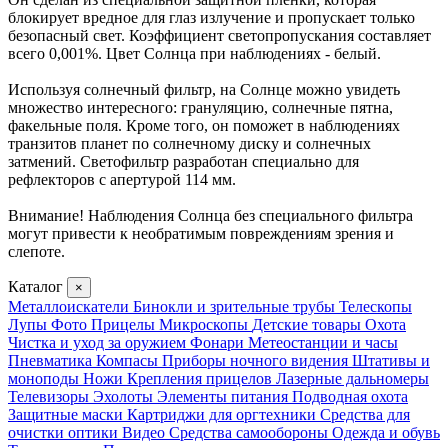
блокирует вредное для глаз излучение и пропускает только
безопасный свет. Коэффициент светопропускания составляет
всего 0,001%. Цвет Солнца при наблюдениях - белый.
Используя солнечный фильтр, на Солнце можно увидеть
множество интересного: грануляцию, солнечные пятна,
факельные поля. Кроме того, он поможет в наблюдениях
транзитов планет по солнечному диску и солнечных
затмений. Светофильтр разработан специально для
рефлекторов с апертурой 114 мм.
Внимание! Наблюдения Солнца без специального фильтра
могут привести к необратимым повреждениям зрения и
слепоте.
Каталог
×
Металлоискатели
Бинокли и зрительные трубы
Телескопы
Лупы
Фото
Прицелы
Микроскопы
Детские товары
Охота
Чистка и уход за оружием
Фонари
Метеостанции и часы
Пневматика
Компасы
Приборы ночного видения
Штативы и
моноподы
Ножи
Крепления прицелов
Лазерные дальномеры
Телевизоры
Эхолоты
Элементы питания
Подводная охота
Защитные маски
Картриджи для оргтехники
Средства для
очистки оптики
Видео
Средства самообороны
Одежда и обувь