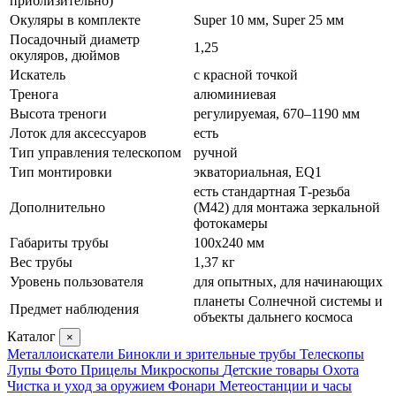
приблизительно)
Окуляры в комплекте
Super 10 мм, Super 25 мм
Посадочный диаметр
1,25
окуляров, дюймов
Искатель
с красной точкой
Тренога
алюминиевая
Высота треноги
регулируемая, 670–1190 мм
Лоток для аксессуаров
есть
Тип управления телескопом
ручной
Тип монтировки
экваториальная, EQ1
есть стандартная Т-резьба
Дополнительно
(М42) для монтажа зеркальной
фотокамеры
Габариты трубы
100x240 мм
Вес трубы
1,37 кг
Уровень пользователя
для опытных, для начинающих
планеты Солнечной системы и
Предмет наблюдения
объекты дальнего космоса
Каталог
×
Металлоискатели
Бинокли и зрительные трубы
Телескопы
Лупы
Фото
Прицелы
Микроскопы
Детские товары
Охота
Чистка и уход за оружием
Фонари
Метеостанции и часы