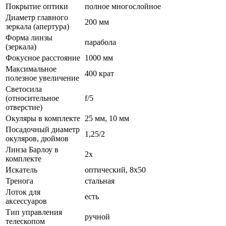
Покрытие оптики
полное многослойное
Диаметр главного
200 мм
зеркала (апертура)
Форма линзы
парабола
(зеркала)
Фокусное расстояние
1000 мм
Максимальное
400 крат
полезное увеличение
Светосила
(относительное
f/5
отверстие)
Окуляры в комплекте
25 мм, 10 мм
Посадочный диаметр
1,25/2
окуляров, дюймов
Линза Барлоу в
2x
комплекте
Искатель
оптический, 8x50
Тренога
стальная
Лоток для
есть
аксессуаров
Тип управления
ручной
телескопом