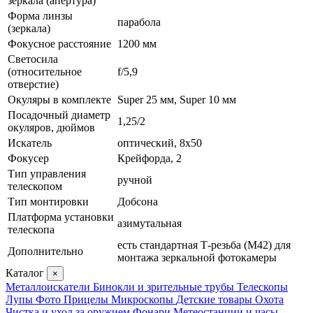
зеркала (апертура)
Форма линзы
парабола
(зеркала)
Фокусное расстояние
1200 мм
Светосила
(относительное
f/5,9
отверстие)
Окуляры в комплекте
Super 25 мм, Super 10 мм
Посадочный диаметр
1,25/2
окуляров, дюймов
Искатель
оптический, 8x50
Фокусер
Крейфорда, 2
Тип управления
ручной
телескопом
Тип монтировки
Добсона
Платформа установки
азимутальная
телескопа
есть стандартная Т-резьба (М42) для
Дополнительно
монтажа зеркальной фотокамеры
Каталог
×
Металлоискатели
Бинокли и зрительные трубы
Телескопы
Лупы
Фото
Прицелы
Микроскопы
Детские товары
Охота
Чистка и уход за оружием
Фонари
Метеостанции и часы