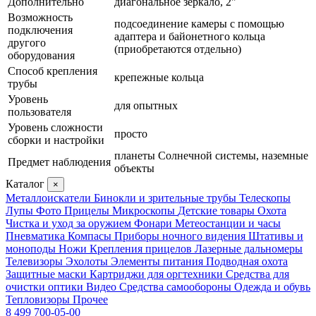
Дополнительно
диагональное зеркало, 2"
Возможность
подсоединение камеры с помощью
подключения
адаптера и байонетного кольца
другого
(приобретаются отдельно)
оборудования
Способ крепления
крепежные кольца
трубы
Уровень
для опытных
пользователя
Уровень сложности
просто
сборки и настройки
планеты Солнечной системы, наземные
Предмет наблюдения
объекты
Каталог
×
Металлоискатели
Бинокли и зрительные трубы
Телескопы
Лупы
Фото
Прицелы
Микроскопы
Детские товары
Охота
Чистка и уход за оружием
Фонари
Метеостанции и часы
Пневматика
Компасы
Приборы ночного видения
Штативы и
моноподы
Ножи
Крепления прицелов
Лазерные дальномеры
Телевизоры
Эхолоты
Элементы питания
Подводная охота
Защитные маски
Картриджи для оргтехники
Средства для
очистки оптики
Видео
Средства самообороны
Одежда и обувь
Тепловизоры
Прочее
8 499 700-05-00