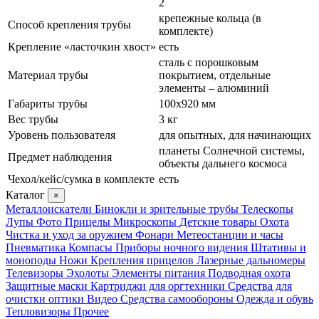
2
крепежные кольца (в
Способ крепления трубы
комплекте)
Крепление «ласточкин хвост»
есть
сталь с порошковым
Материал трубы
покрытием, отдельные
элементы – алюминий
Габариты трубы
100х920 мм
Вес трубы
3 кг
Уровень пользователя
для опытных, для начинающих
планеты Солнечной системы,
Предмет наблюдения
объекты дальнего космоса
Чехол/кейс/сумка в комплекте
есть
Каталог
×
Металлоискатели
Бинокли и зрительные трубы
Телескопы
Лупы
Фото
Прицелы
Микроскопы
Детские товары
Охота
Чистка и уход за оружием
Фонари
Метеостанции и часы
Пневматика
Компасы
Приборы ночного видения
Штативы и
моноподы
Ножи
Крепления прицелов
Лазерные дальномеры
Телевизоры
Эхолоты
Элементы питания
Подводная охота
Защитные маски
Картриджи для оргтехники
Средства для
очистки оптики
Видео
Средства самообороны
Одежда и обувь
Тепловизоры
Прочее