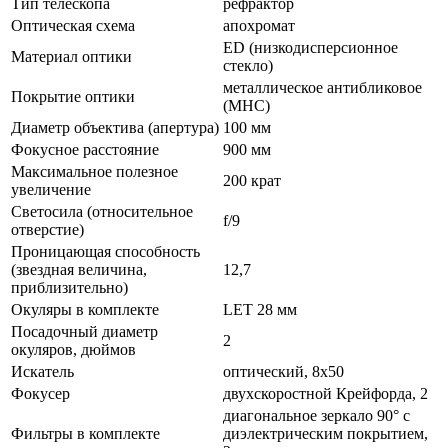
Тип телескопа
рефрактор
Оптическая схема
апохромат
ED (низкодисперсионное
Материал оптики
стекло)
металлическое антибликовое
Покрытие оптики
(MHC)
Диаметр объектива (апертура)
100 мм
Фокусное расстояние
900 мм
Максимальное полезное
200 крат
увеличение
Светосила (относительное
f/9
отверстие)
Проницающая способность
(звездная величина,
12,7
приблизительно)
Окуляры в комплекте
LET 28 мм
Посадочный диаметр
2
окуляров, дюймов
Искатель
оптический, 8х50
Фокусер
двухскоростной Крейфорда, 2
диагональное зеркало 90° c
Фильтры в комплекте
диэлектрическим покрытием,