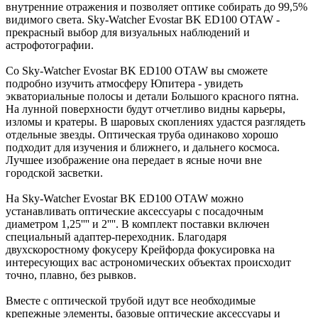
внутренние отражения и позволяет оптике собирать до 99,5%
видимого света. Sky-Watcher Evostar BK ED100 OTAW -
прекрасный выбор для визуальных наблюдений и
астрофотографии.
Со Sky-Watcher Evostar BK ED100 OTAW вы сможете
подробно изучить атмосферу Юпитера - увидеть
экваториальные полосы и детали Большого красного пятна.
На лунной поверхности будут отчетливо видны карьеры,
изломы и кратеры. В шаровых скоплениях удастся разглядеть
отдельные звезды. Оптическая труба одинаково хорошо
подходит для изучения и ближнего, и дальнего космоса.
Лучшее изображение она передает в ясные ночи вне
городской засветки.
На Sky-Watcher Evostar BK ED100 OTAW можно
устанавливать оптические аксессуары с посадочным
диаметром 1,25'''' и 2''''. В комплект поставки включен
специальный адаптер-переходник. Благодаря
двухскоростному фокусеру Крейфорда фокусировка на
интересующих вас астрономических объектах происходит
точно, плавно, без рывков.
Вместе с оптической трубой идут все необходимые
крепежные элементы, базовые оптические аксессуары и