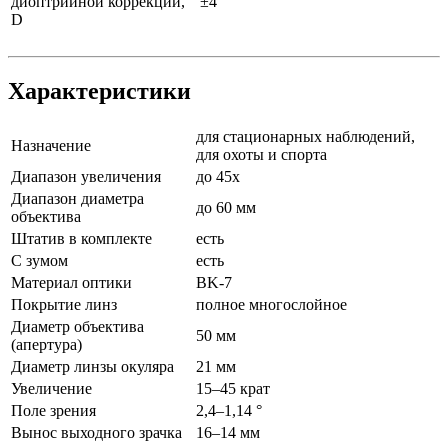
диоптрийной коррекции,
±4
D
Характеристики
для стационарных наблюдений,
Назначение
для охоты и спорта
Диапазон увеличения
до 45х
Диапазон диаметра
до 60 мм
объектива
Штатив в комплекте
есть
С зумом
есть
Материал оптики
BK-7
Покрытие линз
полное многослойное
Диаметр объектива
50 мм
(апертура)
Диаметр линзы окуляра
21 мм
Увеличение
15–45 крат
Поле зрения
2,4–1,14 °
Вынос выходного зрачка
16–14 мм