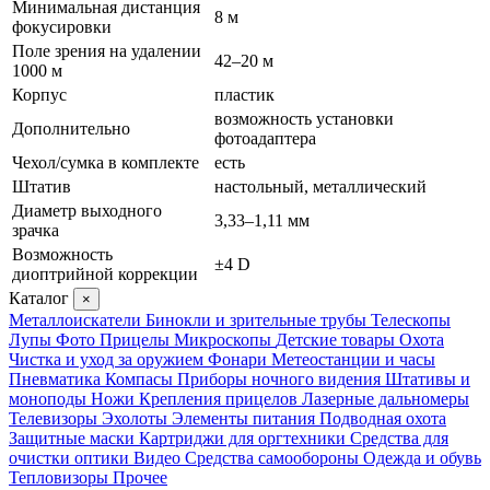
Минимальная дистанция
8 м
фокусировки
Поле зрения на удалении
42–20 м
1000 м
Корпус
пластик
возможность установки
Дополнительно
фотоадаптера
Чехол/сумка в комплекте
есть
Штатив
настольный, металлический
Диаметр выходного
3,33–1,11 мм
зрачка
Возможность
±4 D
диоптрийной коррекции
Каталог
×
Металлоискатели
Бинокли и зрительные трубы
Телескопы
Лупы
Фото
Прицелы
Микроскопы
Детские товары
Охота
Чистка и уход за оружием
Фонари
Метеостанции и часы
Пневматика
Компасы
Приборы ночного видения
Штативы и
моноподы
Ножи
Крепления прицелов
Лазерные дальномеры
Телевизоры
Эхолоты
Элементы питания
Подводная охота
Защитные маски
Картриджи для оргтехники
Средства для
очистки оптики
Видео
Средства самообороны
Одежда и обувь
Тепловизоры
Прочее