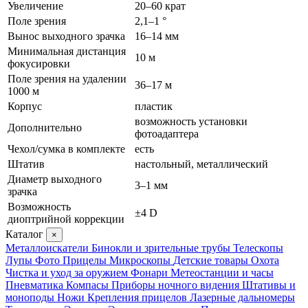
Увеличение
20–60 крат
Поле зрения
2,1–1 °
Вынос выходного зрачка
16–14 мм
Минимальная дистанция
10 м
фокусировки
Поле зрения на удалении
36–17 м
1000 м
Корпус
пластик
возможность установки
Дополнительно
фотоадаптера
Чехол/сумка в комплекте
есть
Штатив
настольный, металлический
Диаметр выходного
3–1 мм
зрачка
Возможность
±4 D
диоптрийной коррекции
Каталог
×
Металлоискатели
Бинокли и зрительные трубы
Телескопы
Лупы
Фото
Прицелы
Микроскопы
Детские товары
Охота
Чистка и уход за оружием
Фонари
Метеостанции и часы
Пневматика
Компасы
Приборы ночного видения
Штативы и
моноподы
Ножи
Крепления прицелов
Лазерные дальномеры