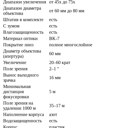
Диапазон увеличения
от 45х до 75х
Диапазон диаметра
от 60 мм до 80 мм
объектива
Штатив в комплекте
есть
С зумом
есть
Влагозащищенность
есть
Материал оптики
BK-7
Покрытие линз
полное многослойное
Диаметр объектива
60 мм
(апертура)
Увеличение
20–60 крат
Поле зрения
2–1 °
Вынос выходного
16 мм
зрачка
Минимальная
дистанция
5 м
фокусировки
Поле зрения на
35–17 м
удалении 1000 м
Наполнение корпуса
азот
Водозащищенность
есть
Корпус
пластик