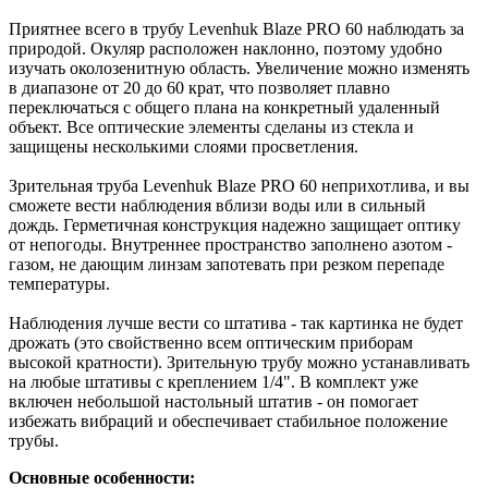
Приятнее всего в трубу Levenhuk Blaze PRO 60 наблюдать за
природой. Окуляр расположен наклонно, поэтому удобно
изучать околозенитную область. Увеличение можно изменять
в диапазоне от 20 до 60 крат, что позволяет плавно
переключаться с общего плана на конкретный удаленный
объект. Все оптические элементы сделаны из стекла и
защищены несколькими слоями просветления.
Зрительная труба Levenhuk Blaze PRO 60 неприхотлива, и вы
сможете вести наблюдения вблизи воды или в сильный
дождь. Герметичная конструкция надежно защищает оптику
от непогоды. Внутреннее пространство заполнено азотом -
газом, не дающим линзам запотевать при резком перепаде
температуры.
Наблюдения лучше вести со штатива - так картинка не будет
дрожать (это свойственно всем оптическим приборам
высокой кратности). Зрительную трубу можно устанавливать
на любые штативы с креплением 1/4". В комплект уже
включен небольшой настольный штатив - он помогает
избежать вибраций и обеспечивает стабильное положение
трубы.
Основные особенности: