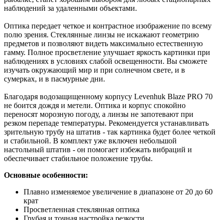
наблюдений за удаленными объектами.
Оптика передает четкое и контрастное изображение по всему
полю зрения. Стеклянные линзы не искажают геометрию
предметов и позволяют видеть максимально естественную
гамму. Полное просветление улучшает яркость картинки при
наблюдениях в условиях слабой освещенности. Вы сможете
изучать окружающий мир и при солнечном свете, и в
сумерках, и в пасмурные дни.
Благодаря водозащищенному корпусу Levenhuk Blaze PRO 70
не боится дождя и метели. Оптика и корпус спокойно
переносят морозную погоду, а линзы не запотевают при
резком перепаде температуры. Рекомендуется устанавливать
зрительную трубу на штатив - так картинка будет более четкой
и стабильной. В комплект уже включен небольшой
настольный штатив - он помогает избежать вибраций и
обеспечивает стабильное положение трубы.
Основные особенности:
Плавно изменяемое увеличение в диапазоне от 20 до 60
крат
Просветленная стеклянная оптика
Грубая и точная настройка резкости