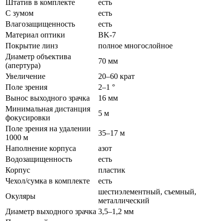
Штатив в комплекте
есть
С зумом
есть
Влагозащищенность
есть
Материал оптики
BK-7
Покрытие линз
полное многослойное
Диаметр объектива
70 мм
(апертура)
Увеличение
20–60 крат
Поле зрения
2–1 °
Вынос выходного зрачка
16 мм
Минимальная дистанция
5 м
фокусировки
Поле зрения на удалении
35–17 м
1000 м
Наполнение корпуса
азот
Водозащищенность
есть
Корпус
пластик
Чехол/сумка в комплекте
есть
шестиэлементный, съемный,
Окуляры
металлический
Диаметр выходного зрачка
3,5–1,2 мм