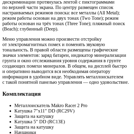
дискриминации протянулась лентой с пиктограммами
по верхней части экрана. По центру размещен список
настраиваемых режимов поиска: все металлы (All Metal);
режим работы основан на двух тонах (Two Tone); режим
работы основан на трёх тонах (Three Tone); пляжный поиск
(Beach); глубинный (Deep).
Меню управления можно произвести отстройку
от электромагнитных помех и поменять звуковую
тональность. В правой области размещены графические
значки элементов: заряд батареи, индикатор минерализации
грунта и окно отслеживания уровня содержания в грунте
создающих помехи минералов. В общем, на дисплей быстро
и оперативно выводится вся необходимая оператору
информация в удобном виде. Управлять металлоискателем
с такой понятной панелью управления — одно удовольствие.
Комплектация
Металлоискатель Makro Racer 2 Pro
Катушка 7"x11" DD (RC29V)
Защита на катушку
Катушка 5" DD (RC13E)
Защита на катушку
Наушники