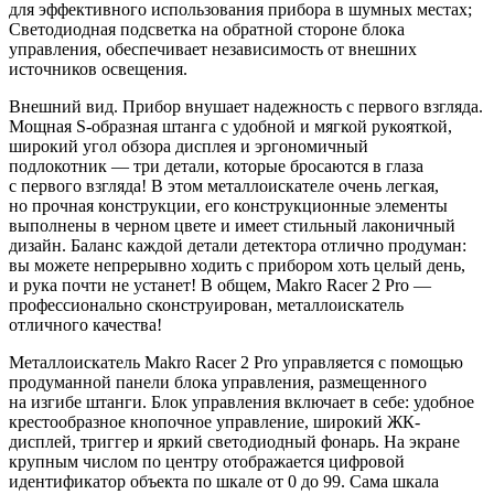
для эффективного использования прибора в шумных местах;
Светодиодная подсветка на обратной стороне блока
управления, обеспечивает независимость от внешних
источников освещения.
Внешний вид. Прибор внушает надежность с первого взгляда.
Мощная S-образная штанга с удобной и мягкой рукояткой,
широкий угол обзора дисплея и эргономичный
подлокотник — три детали, которые бросаются в глаза
с первого взгляда! В этом металлоискателе очень легкая,
но прочная конструкции, его конструкционные элементы
выполнены в черном цвете и имеет стильный лаконичный
дизайн. Баланс каждой детали детектора отлично продуман:
вы можете непрерывно ходить с прибором хоть целый день,
и рука почти не устанет! В общем, Makro Racer 2 Pro —
профессионально сконструирован, металлоискатель
отличного качества!
Металлоискатель Makro Racer 2 Pro управляется с помощью
продуманной панели блока управления, размещенного
на изгибе штанги. Блок управления включает в себе: удобное
крестообразное кнопочное управление, широкий ЖК-
дисплей, триггер и яркий светодиодный фонарь. На экране
крупным числом по центру отображается цифровой
идентификатор объекта по шкале от 0 до 99. Сама шкала