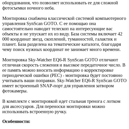
оборудования, что позволяет использовать ее для сложной
фотосъемки ночного неба.
Монтировка снабжена классической системой компьютерного
управления SynScan GOTO. С ее помощью она
самостоятельно наводит телескоп на интересующие вас
объекты и не упускает их из виду. База системы включает 42
000 координат звезд, скоплений, туманностей, галактик и
планет. База разделена на тематические каталоги, благодаря
чему поиск нужных координат не занимает много времени.
Монтировка Sky-Watcher EQ6-R SynScan GOTO отличают
отличная скорость слежения и высокое передаточное число. В
ее память можно вносить информацию о корректировке
периодической ошибки (PEC) - монтировка будет постоянно
учитывать ваши поправки. Sky-Watcher EQ6-R SynScan GOTO
имеет встроенный SNAP-порт для управления затвором
фотокамеры.
В комплекте с монтировкой идет стальная тренога с лотком
для аксессуаров. Для переноски монтировки можно
использовать встроенную ручку.
Особенности: