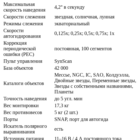
Максимальная
4,2° в секунду
скорость наведения
Скорости слежения
звездная, солнечная, лунная
Режимы слежения
экваториальный
Скорости
0,125x; 0,25x; 0,5x; 0,75x; 1x
автогидирования
Коррекция
периодической
постоянная, 100 сегментов
ошибки (PEC)
Пульт управления
SynScan
База объектов
42 000
Мессье, NGC, IC, SAO, Колдуэлла,
Двойные звезды, Переменные звезды,
Каталоги объектов
Звезды с собственными названиями,
Планеты
Точность наведения
до 5 угл. мин
Вес монтировки
17,3 кг
Вес противовесов
5 кг (2 шт.)
Порты
SNAP, порт для автогида
Искатель полярного
есть
выравнивания
Источник питания
11–16 В / 4 А постоянного тока