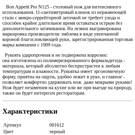
Bon Appetit Pro N125 - столовый нож для интенсивного
использования. 11-сантиметровый клинок из нержавеющей
стали с микро-серрейторной заточкой не требует ухода и
способен крайне длительное время оставаться острым без
дополнительного затачивания. На лезвии выгравирована
маркировка производителя: эмблема в виде увенчанной
короной благословляющей руки, зарегистрированная торговая
марка компании с 1909 года.
Рукоять ударопрочная и не подвержена коррозии:
она изготовлена из полимеризированного формальдегида -
материала, который абсолютно беспристрастен к любым
температурам и влажности. Рукоятка имеет эргономичную
форму, приятна на ощупь, удобно лежит в руке, и главное -
позволяет комфортно удерживать нож даже мокрыми руками!
Нож будет незаменим на кухне или же при выезде на природу,
также он будет интересен рестораторам.
Характеристики
Артикул
001612
Цвет
черный