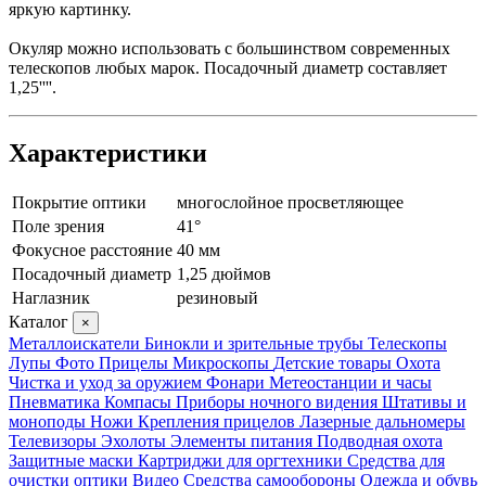
яркую картинку.
Окуляр можно использовать с большинством современных
телескопов любых марок. Посадочный диаметр составляет
1,25''''.
Характеристики
Покрытие оптики
многослойное просветляющее
Поле зрения
41°
Фокусное расстояние
40 мм
Посадочный диаметр
1,25 дюймов
Наглазник
резиновый
Каталог
×
Металлоискатели
Бинокли и зрительные трубы
Телескопы
Лупы
Фото
Прицелы
Микроскопы
Детские товары
Охота
Чистка и уход за оружием
Фонари
Метеостанции и часы
Пневматика
Компасы
Приборы ночного видения
Штативы и
моноподы
Ножи
Крепления прицелов
Лазерные дальномеры
Телевизоры
Эхолоты
Элементы питания
Подводная охота
Защитные маски
Картриджи для оргтехники
Средства для
очистки оптики
Видео
Средства самообороны
Одежда и обувь