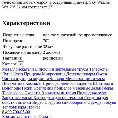
телескопов любых марок. Посадочный диаметр Sky-Watcher
WA 70° 32 мм составляет 2''''.
Характеристики
Покрытие оптики
полное многослойное просветляющее
Поле зрения
70°
Фокусное расстояние
32 мм
Посадочный диаметр
2 дюймов
Наглазник
резиновый
Каталог
×
Металлоискатели
Бинокли и зрительные трубы
Телескопы
Лупы
Фото
Прицелы
Микроскопы
Детские товары
Охота
Чистка и уход за оружием
Фонари
Метеостанции и часы
Пневматика
Компасы
Приборы ночного видения
Штативы и
моноподы
Ножи
Крепления прицелов
Лазерные дальномеры
Телевизоры
Эхолоты
Элементы питания
Подводная охота
Защитные маски
Картриджи для оргтехники
Средства для
очистки оптики
Видео
Средства самообороны
Одежда и обувь
Тепловизоры
Прочее
8 499 700-05-00
Контакты
Доставка
Оплата