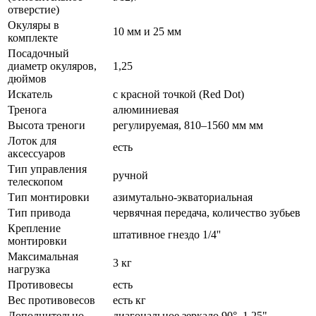
отверстие)
Окуляры в
10 мм и 25 мм
комплекте
Посадочный
диаметр окуляров,
1,25
дюймов
Искатель
с красной точкой (Red Dot)
Тренога
алюминиевая
Высота треноги
регулируемая, 810–1560 мм мм
Лоток для
есть
аксессуаров
Тип управления
ручной
телескопом
Тип монтировки
азимутально-экваториальная
Тип привода
червячная передача, количество зубьев
Крепление
штативное гнездо 1/4''
монтировки
Максимальная
3 кг
нагрузка
Противовесы
есть
Вес противовесов
есть кг
Дополнительно
диагональное зеркало 90°, 1,25"