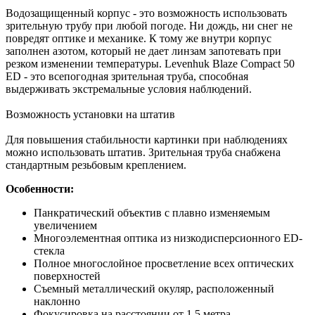
Водозащищенный корпус - это возможность использовать
зрительную трубу при любой погоде. Ни дождь, ни снег не
повредят оптике и механике. К тому же внутри корпус
заполнен азотом, который не дает линзам запотевать при
резком изменении температуры. Levenhuk Blaze Compact 50
ED - это всепогодная зрительная труба, способная
выдерживать экстремальные условия наблюдений.
Возможность установки на штатив
Для повышения стабильности картинки при наблюдениях
можно использовать штатив. Зрительная труба снабжена
стандартным резьбовым креплением.
Особенности:
Панкратический объектив с плавно изменяемым
увеличением
Многоэлементная оптика из низкодисперсионного ED-
стекла
Полное многослойное просветление всех оптических
поверхностей
Съемный металлический окуляр, расположенный
наклонно
Фокусировка на расстоянии от 1,5 метра