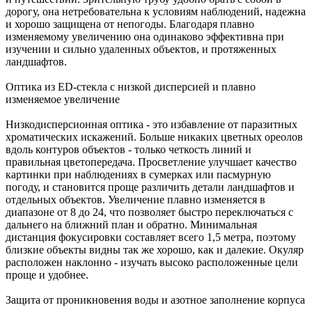
дорогу, она нетребовательна к условиям наблюдений, надежна
и хорошо защищена от непогоды. Благодаря плавно
изменяемому увеличению она одинаково эффективна при
изучении и сильно удаленных объектов, и протяженных
ландшафтов.
Оптика из ED-стекла с низкой дисперсией и плавно
изменяемое увеличение
Низкодисперсионная оптика - это избавление от паразитных
хроматических искажений. Больше никаких цветных ореолов
вдоль контуров объектов - только четкость линий и
правильная цветопередача. Просветление улучшает качество
картинки при наблюдениях в сумерках или пасмурную
погоду, и становится проще различить детали ландшафтов и
отдельных объектов. Увеличение плавно изменяется в
диапазоне от 8 до 24, что позволяет быстро переключаться с
дальнего на ближний план и обратно. Минимальная
дистанция фокусировки составляет всего 1,5 метра, поэтому
близкие объекты видны так же хорошо, как и далекие. Окуляр
расположен наклонно - изучать высоко расположенные цели
проще и удобнее.
Защита от проникновения воды и азотное заполнение корпуса