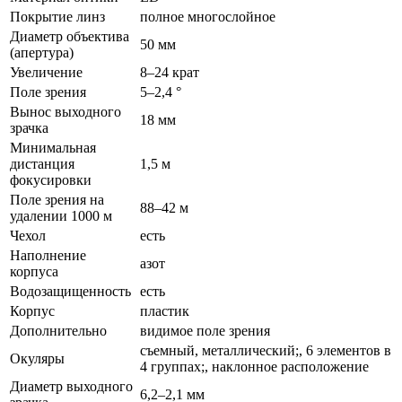
Покрытие линз
полное многослойное
Диаметр объектива
50 мм
(апертура)
Увеличение
8–24 крат
Поле зрения
5–2,4 °
Вынос выходного
18 мм
зрачка
Минимальная
дистанция
1,5 м
фокусировки
Поле зрения на
88–42 м
удалении 1000 м
Чехол
есть
Наполнение
азот
корпуса
Водозащищенность
есть
Корпус
пластик
Дополнительно
видимое поле зрения
съемный, металлический;, 6 элементов в
Окуляры
4 группах;, наклонное расположение
Диаметр выходного
6,2–2,1 мм