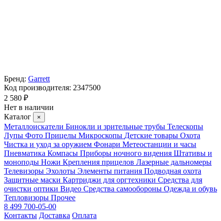
Бренд:
Garrett
Код производителя:
2347500
2 580 ₽
Нет в наличии
Каталог
×
Металлоискатели
Бинокли и зрительные трубы
Телескопы
Лупы
Фото
Прицелы
Микроскопы
Детские товары
Охота
Чистка и уход за оружием
Фонари
Метеостанции и часы
Пневматика
Компасы
Приборы ночного видения
Штативы и
моноподы
Ножи
Крепления прицелов
Лазерные дальномеры
Телевизоры
Эхолоты
Элементы питания
Подводная охота
Защитные маски
Картриджи для оргтехники
Средства для
очистки оптики
Видео
Средства самообороны
Одежда и обувь
Тепловизоры
Прочее
8 499 700-05-00
Контакты
Доставка
Оплата